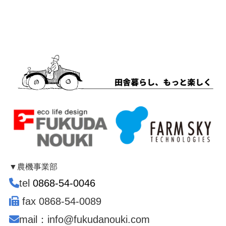
▼農機事業部
tel
0868-54-0046
fax 0868-54-0089
mail：info@fukudanouki.com